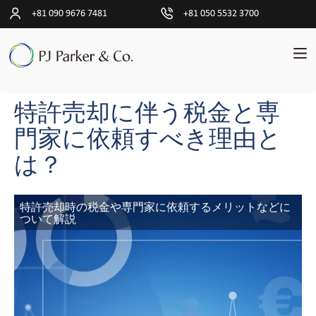
+81 090 9676 7481
+81 050 5532 3700
特許売却に伴う税金と専
pand
日
ld
本
門家に依頼すべき理由と
nu
語
は？
pand
ト
ld
ラ
nu
ン
特許売却時の税金や専門家に依頼するメリットなどに
ザ
ついて解説
ク
シ
ョ
ン
ク
ラ