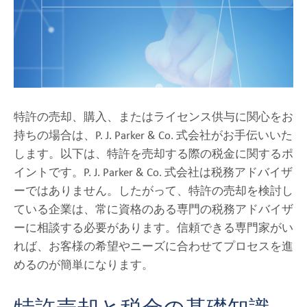
イ
ア
ン
ト
pand
イ
ld
ン
nu
サ
イ
特許の売却、購入、またはライセンス供与に関心をお
ト
持ちの場合は、P. J. Parker & Co. 式会社がお手伝いいた
します。以下は、特許を売却する際の税金に関するポ
pand
企
イントです。P. J. Parker & Co. 式会社は税務アドバイザ
ld
業
nu
情
ーではありません。したがって、特許の売却を検討し
報
ている企業は、常に資格のある専門の税務アドバイザ
ーに相談する必要があります。信頼できる専門家がい
ブ
ロ
れば、お客様の希望やニーズに合わせてプロセスを進
グ
めるのが簡単になります。
お問い合わせ